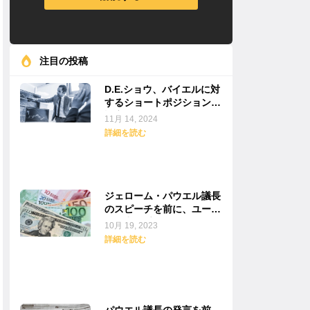
注目の投稿
D.E.ショウ、バイエルに対
するショートポジションを
設定
11月 14, 2024
詳細を読む
ジェローム・パウエル議長
のスピーチを前に、ユーロ
は圧力を受けています。
10月 19, 2023
詳細を読む
パウエル議長の発言を前