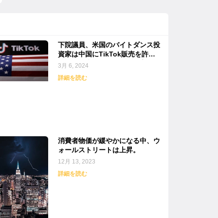
下院議員、米国のバイトダンス投
資家は中国にTikTok販売を許可
するよう求めるべきだと発言
3月 6, 2024
詳細を読む
消費者物価が緩やかになる中、ウ
ォールストリートは上昇。
12月 13, 2023
詳細を読む