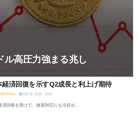
ドル高圧力強まる兆し
本経済回復を示すQ2成長と利上げ期待
 NEUTRAL
8月 15, 2025
0
経済回復を受けて、政策対応にも注目が...