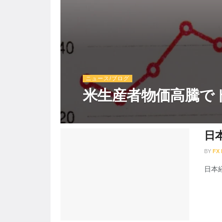
ニュース/ブログ
米生産者物価高騰で
日
BY
FX
日本