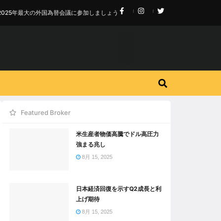
2025年最大の外国為替会議に参加しましょう
Featured Broker
米生産者物価高騰でドル高圧力
強まる兆し
8月 15, 2025
日本経済回復を示すQ2成長と利
上げ期待
8月 15, 2025