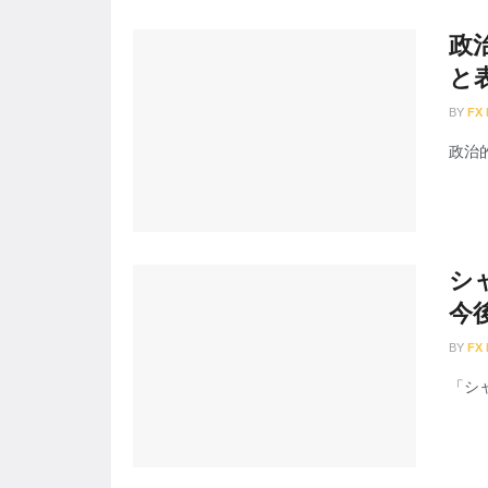
政
と
BY
FX
政治
シ
今
BY
FX
「シ