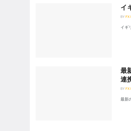
イ
BY
FX
イギ
最新
連
BY
FX
最新の