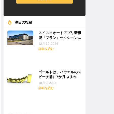
注目の投稿
スイスクオートアプリ新機
能「プラン」セクションが
登場
12月 12, 2024
詳細を読む
ゴールドは、パウエルのス
ピーチ前に7か月ぶりの安
値に急落
10月 2, 2023
詳細を読む