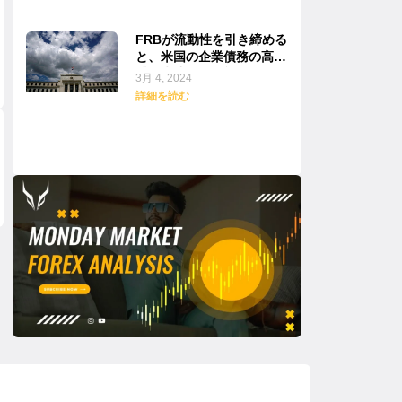
FRBが流動性を引き締める
と、米国の企業債務の高揚
感は失速する可能性がある
3月 4, 2024
詳細を読む