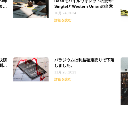
23年
Dashモバイルウォレットの売却:
まし
SingtelとWestern Unionの合意
10月 24, 2024
詳細を読む
決済
パラジウムは利益確定売りで下落
測に
しました。
るこ
11月 28, 2023
詳細を読む