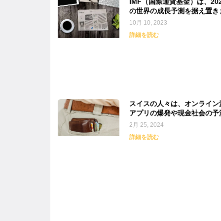
IMF（国際通貨基金）は、20
の世界の成長予測を据え置き
た。
10月 10, 2023
詳細を読む
スイスの人々は、オンライン
アプリの爆発や現金社会の予
もかかわらず、現金を使用す
2月 25, 2024
とを好む傾向にあります。
詳細を読む