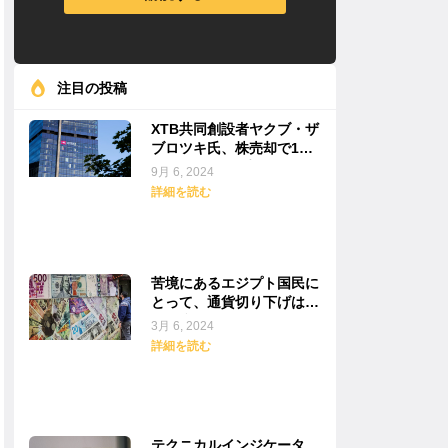
注目の投稿
XTB共同創設者ヤクブ・ザ
ブロツキ氏、株売却で1億
3500万ドルを手に
9月 6, 2024
詳細を読む
苦境にあるエジプト国民に
とって、通貨切り下げは価
格の痛みをもたらすことを
3月 6, 2024
約束する
詳細を読む
テクニカルインジケータ