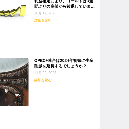
利益確定により、ゴールドは3週
間ぶりの高値から後退していま
す。
10月 17, 2023
詳細を読む
OPEC+連合は2024年初頭に生産
削減を延長するでしょうか？
11月 22, 2023
詳細を読む