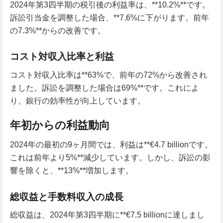
2024年第3四半期の税引後の利益率は、**10.2%**です。
訴訟引当金を調整した場合、**7.6%に下がります。前年
の7.3%**からの改善です。
コスト対収入比率と利益
コスト対収入比率は**63%で、前年の72%から改善され
ました。訴訟を調整した場合は69%**です。これによ
り、銀行の効率性が向上しています。
年初からの利益動向
2024年の最初の9ヶ月間では、利益は**€4.7 billionです。
これは前年より5%**減少しています。しかし、訴訟の影
響を除くと、**13%**増加します。
総収益と手数料収入の成長
総収益は、2024年第3四半期に**€7.5 billionに達しまし