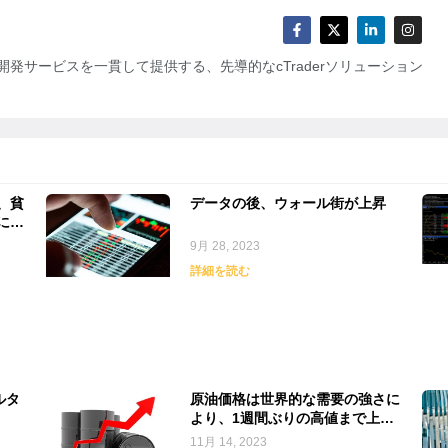
発サービスを一貫して提供する、先導的なcTraderソリューション
、貧
データの後、ウォール街が上昇
に影
9月 28, 2023
詳細を読む
ルタ
原油価格は世界的な需要の強さに
より、1週間ぶりの高値まで上昇
を続けています。
11月 14, 2023