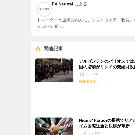
FX Neutral
による
トレーダーと企業の両方に、ソフトウェア、教育、開
プロバイダー。
関連記事
アルゼンチンのバリオスでは
困の増加がミレイの緊縮財政
響を与えている
3月 5, 2024
詳細を読む
NiumとPartiorの提携でリア
イム国際送金と決済が革新
11月 6, 2024