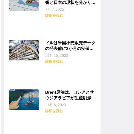
響と日本の現状を分かりや
すく解説
7月 7, 2025
詳細を読む
ドルは米国小売販売データ
の発表前に2か月の安値よ
りも上で推移しています。
11月 15, 2023
詳細を読む
Brent原油は、ロシアとサ
ウジアラビアが生産削減に
従うとの報道から1.5%上
11月 6, 2023
昇しました。
詳細を読む