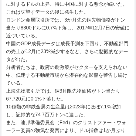
に対するドルの上昇、特に中国に対する懸念が続いた。
これは失望すデータの後に発生した。
ロンドン金属取引所では、3か月先の銅先物価格がトン
当たり8300ドルに0.7%下落し、2017年12月7日の安値に
近づいている。
中国のGDP成長データは成長予測を下回り、不動産部門
の売上が12月に23%減少するなど、さらに悲観的なデー
タが出た。
分析者たちは、政府の刺激策がセクターを支えられない
中、低迷する不動産市場から潜在的な影響を警告し続け
ている。
上海先物取引所では、銅3月限先物価格がトン当たり
67,720元に0.1%下落した。
10種類の非鉄金属の生産量は2023年にほぼ7.1%増加
し、記録的な74.7百万トンに達した。
また、連邦準備委員会（Fed）のクリストファー・ウォ
ーラー委員の強気な発言により、ドル指数は1か月ぶり