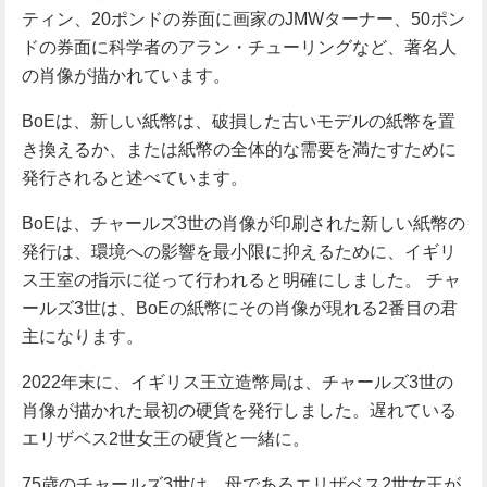
ティン、20ポンドの券面に画家のJMWターナー、50ポン
ドの券面に科学者のアラン・チューリングなど、著名人
の肖像が描かれています。
BoEは、新しい紙幣は、破損した古いモデルの紙幣を置
き換えるか、または紙幣の全体的な需要を満たすために
発行されると述べています。
BoEは、チャールズ3世の肖像が印刷された新しい紙幣の
発行は、環境への影響を最小限に抑えるために、イギリ
ス王室の指示に従って行われると明確にしました。 チャ
ールズ3世は、BoEの紙幣にその肖像が現れる2番目の君
主になります。
2022年末に、イギリス王立造幣局は、チャールズ3世の
肖像が描かれた最初の硬貨を発行しました。遅れている
エリザベス2世女王の硬貨と一緒に。
75歳のチャールズ3世は、母であるエリザベス2世女王が